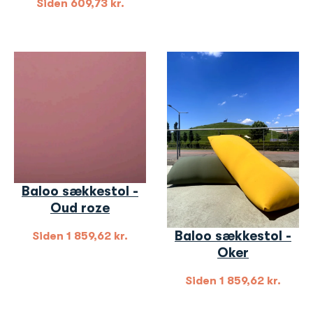
Siden
609,73
kr.
Baloo sækkestol -
Oud roze
Baloo sækkestol -
Siden
1 859,62
kr.
Oker
Siden
1 859,62
kr.