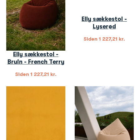
Elly sækkestol -
Lyserød
Siden
1 227,21
kr.
Elly sækkestol -
Bruin - French Terry
Siden
1 227,21
kr.