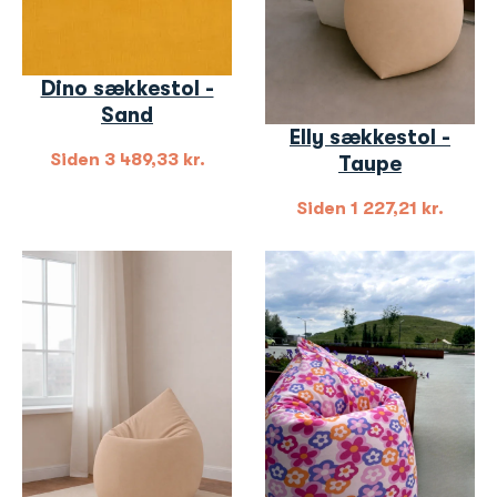
Dino sækkestol -
Sand
Elly sækkestol -
Siden
3 489,33
kr.
Taupe
Siden
1 227,21
kr.