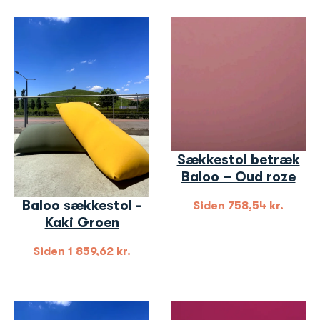
Sækkestol betræk
Baloo – Oud roze
Baloo sækkestol -
Siden
758,54
kr.
Kaki Groen
Siden
1 859,62
kr.