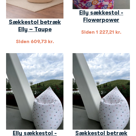
Elly sækkestol -
Flowerpower
Sækkestol betræk
Elly – Taupe
Siden
1 227,21
kr.
Siden
609,73
kr.
Elly sækkestol -
Sækkestol betræk