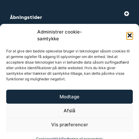
Åbningstider
Administrer cookie-
Mest besøgte
samtykke
For at give den bedste oplevelse bruger vi teknologier såsom cookies til
at gemme og/eller få adgang til oplysninger om din enhed. Ved at
Kundeservice
acceptere disse teknologier kan vi behandle data såsom surfingadfærd
eller unikke identifikatorer på dette websted. Hvis du ikke giver
samtykke eller trækker dit samtykke tilbage, kan dette påvirke visse
funktioner og muligheder negativt.
2026 Terapy
Modtage
Generel
Afslå
Håndtering af persondata
Vis præferencer
I samarbejde med Gemini-ICT
Cookiepolitik
Håndtering af persondata