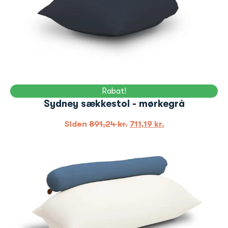
Rabat!
Sydney sækkestol - mørkegrå
Siden
891,24
kr.
711,19
kr.