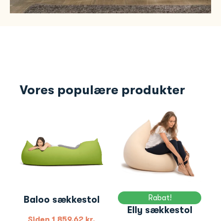
Vores populære produkter
Rabat!
Baloo sækkestol
Elly sækkestol
Siden
1 859,62
kr.