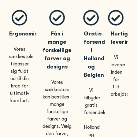
Ergonomisk
Fås i
Gratis
Hurtig
mange
forsendelse
levering
Vores
forskellige
i
sækkestole
Vi
farver og
Holland
tilpasser
leverer
designs
og
sig fuldt
inden
Belgien
ud til din
for
Vores
krop for
1-3
sækkestole
Vi
ultimativ
arbejdsdage
kan bestilles i
tilbyder
komfort.
mange
gratis
forskellige
forsendelse
farver og
i
designs. Vælg
Holland
den farve,
og