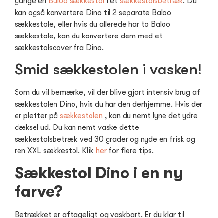
gange en
Baloo sækkestol
i et
sækkestolsbetræk
. Du
kan også konvertere Dino til 2 separate Baloo
sækkestole, eller hvis du allerede har to Baloo
sækkestole, kan du konvertere dem med et
sækkestolscover fra Dino.
Smid sækkestolen i vasken!
Som du vil bemærke, vil der blive gjort intensiv brug af
sækkestolen Dino, hvis du har den derhjemme. Hvis der
er pletter på
sækkestolen
, kan du nemt lyne det ydre
dæksel ud. Du kan nemt vaske dette
sækkestolsbetræk ved 30 grader og nyde en frisk og
ren XXL sækkestol. Klik
her
for flere tips.
Sækkestol Dino i en ny
farve?
Betrækket er aftageligt og vaskbart. Er du klar til