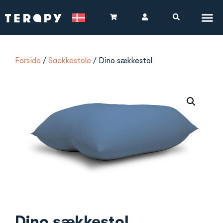
Forside
/
Saekkestole
/ Dino sækkestol
Dino sækkestol