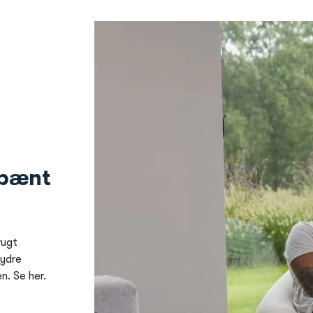
 pænt
rugt
 ydre
n. Se her.