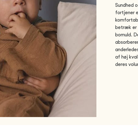
Sundhed og
fortjener 
komfortabl
betræk er 
bomuld. De
absorberer
anderledes
af høj kva
deres volu