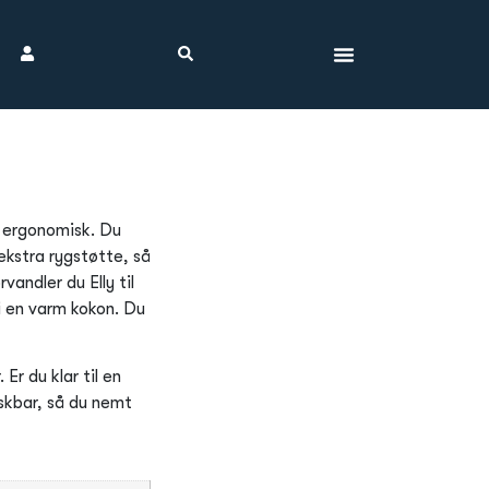
r ergonomisk. Du
ekstra rygstøtte, så
rvandler du Elly til
i en varm kokon. Du
 Er du klar til en
skbar, så du nemt