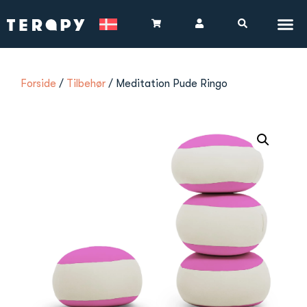
Forside
/
Tilbehør
/ Meditation Pude Ringo