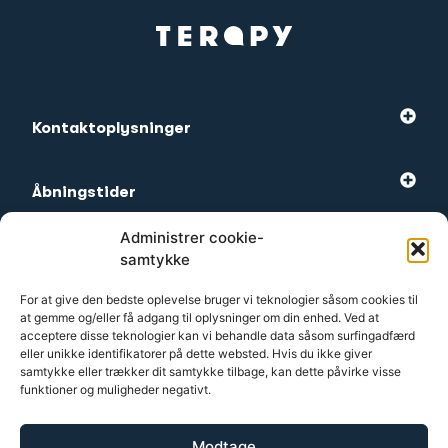
Kontaktoplysninger
Åbningstider
Administrer cookie-
Mest besøgte
samtykke
For at give den bedste oplevelse bruger vi teknologier såsom cookies til
at gemme og/eller få adgang til oplysninger om din enhed. Ved at
Kundeservice
acceptere disse teknologier kan vi behandle data såsom surfingadfærd
eller unikke identifikatorer på dette websted. Hvis du ikke giver
samtykke eller trækker dit samtykke tilbage, kan dette påvirke visse
funktioner og muligheder negativt.
2026 Terapy
Modtage