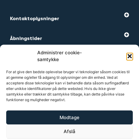
Kontaktoplysninger
Åbningstider
Administrer cookie-
Mest besøgte
samtykke
For at give den bedste oplevelse bruger vi teknologier såsom cookies til
at gemme og/eller få adgang til oplysninger om din enhed. Ved at
Kundeservice
acceptere disse teknologier kan vi behandle data såsom surfingadfærd
eller unikke identifikatorer på dette websted. Hvis du ikke giver
samtykke eller trækker dit samtykke tilbage, kan dette påvirke visse
funktioner og muligheder negativt.
2026 Terapy
Modtage
Generel
Afslå
Håndtering af persondata