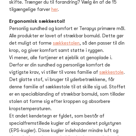
skifte. Trænger du til forandring? Vælg én af de 15
tilgængelige farver
her
.
Ergonomisk sækkestol!
Personlig sundhed og komfort er Terapys primære mål.
Alle produkter er lavet af strækbar bomuld. Dette gør
det muligt at forme
sækkestolen
, så den passer til din
krop, og giver komfort samt støtte i ryggen.
Vi mener, alle fortjener et øjeblik at genoplade i.
Derfor er din sundhed og personlige komfort de
vigtigste krav, vi stiller til vores familie af
sækkestole
.
Det glatte stof, vi bruger til yderbetrækkene, får
denne familie af sækkestole til at skille sig ud. Stoffet
er en specialblanding af strækbar bomuld, som tillader
stolen at forme sig efter kroppen og absorbere
kropstemperaturen.
Et andet kendetegn er fyldet, som består af
specialfremstillede kugler af ekspanderet polystyren
(EPS-kugler). Disse kugler indeholder mindre luft og