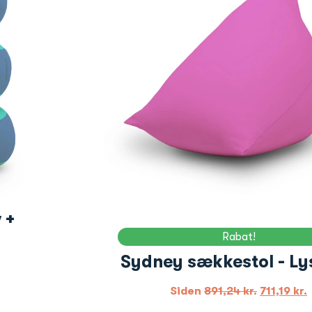
 +
Rabat!
Sydney sækkestol - Ly
Siden
891,24
kr.
711,19
kr.