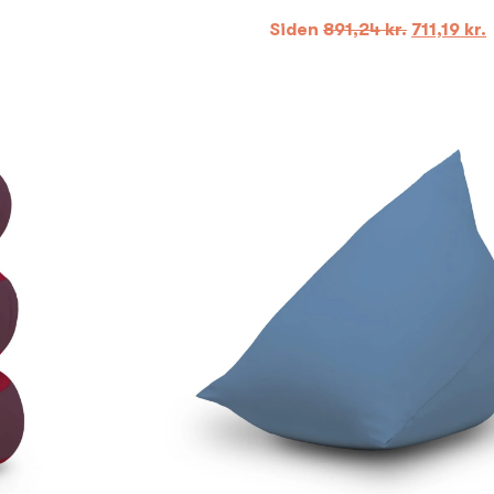
Siden
891,24
kr.
711,19
kr.