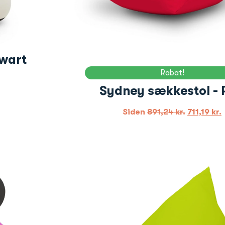
Zwart
Rabat!
Sydney sækkestol - 
Siden
891,24
kr.
711,19
kr.