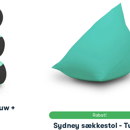
auw +
Rabat!
Sydney sækkestol - T