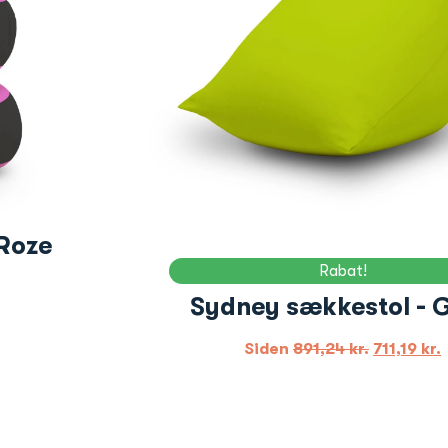
 Roze
Rabat!
Sydney sækkestol - 
Siden
891,24
kr.
711,19
kr.