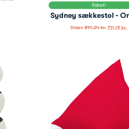
Rabat!
Sydney sækkestol - O
Siden
891,24
kr.
711,19
kr.