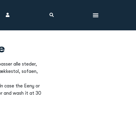
e
sser alle steder,
ækkestol, sofaen,
 In case the Eeny or
er and wash it at 30