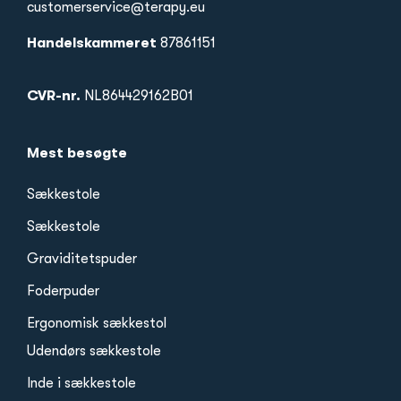
customerservice@terapy.eu
Handelskammeret
87861151
CVR-nr.
NL864429162B01
Mest besøgte
Sækkestole
Sækkestole
Graviditetspuder
Foderpuder
Ergonomisk sækkestol
Udendørs sækkestole
Inde i sækkestole