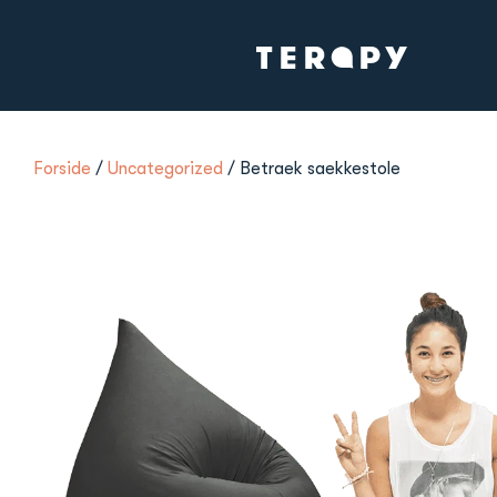
Forside
/
Uncategorized
/ Betraek saekkestole