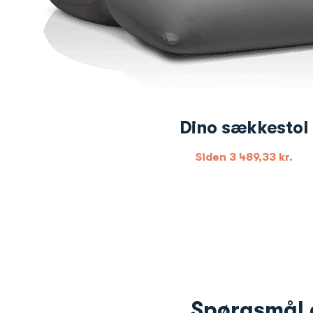
Dino sækkestol
Siden
3 489,33
kr.
Spørgsmål e