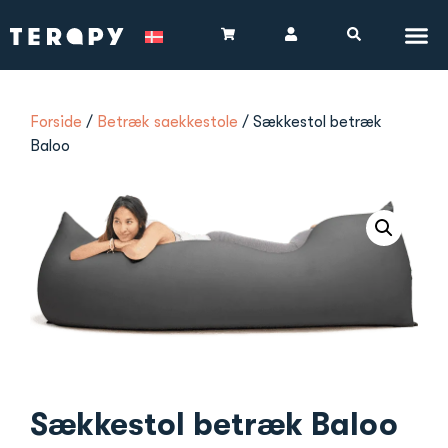
Forside
/
Betræk saekkestole
/ Sækkestol betræk
Baloo
Sækkestol betræk Baloo