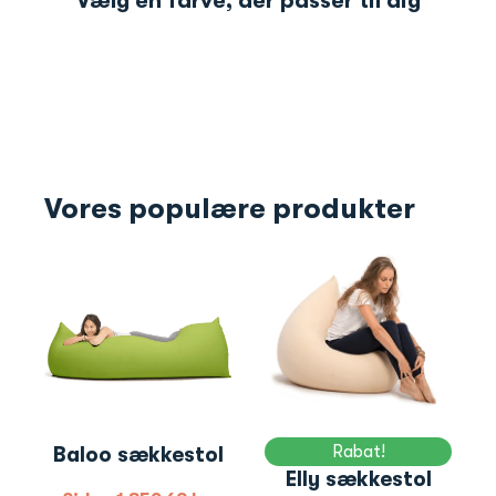
Vælg en farve, der passer til dig
Vores populære produkter
Rabat!
Baloo sækkestol
Elly sækkestol