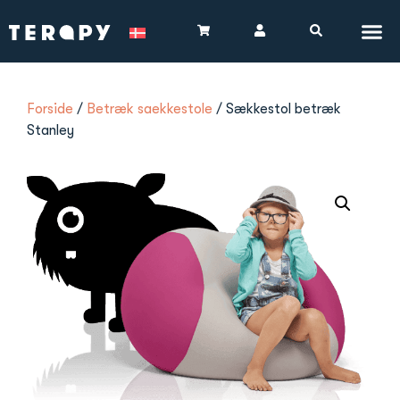
Forside
/
Betræk saekkestole
/ Sækkestol betræk
Stanley