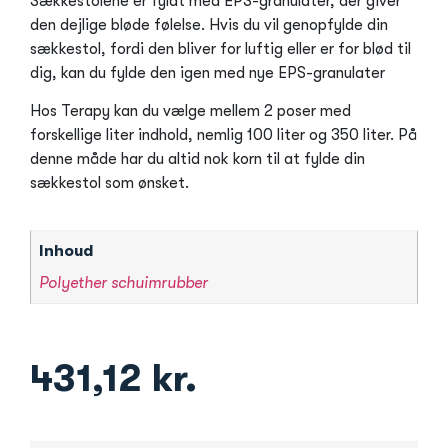
Sækkestolene er fyldt med EPS-granulater, der giver
den dejlige bløde følelse. Hvis du vil genopfylde din
sækkestol, fordi den bliver for luftig eller er for blød til
dig, kan du fylde den igen med nye EPS-granulater
Hos Terapy kan du vælge mellem 2 poser med
forskellige liter indhold, nemlig 100 liter og 350 liter. På
denne måde har du altid nok korn til at fylde din
sækkestol som ønsket.
Inhoud
Polyether schuimrubber
431,12
kr.