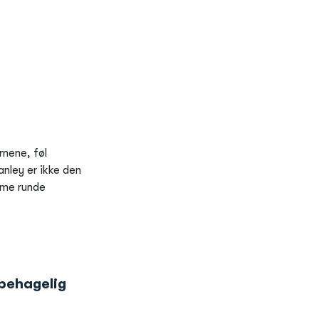
rnene, føl
anley er ikke den
mme runde
behagelig