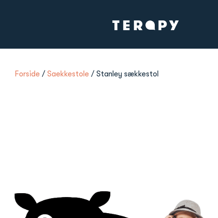
Forside
/
Saekkestole
/ Stanley sækkestol