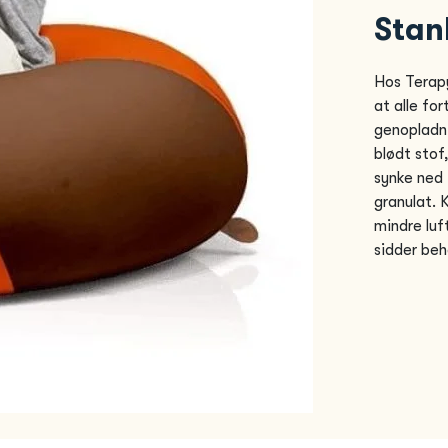
Stan
Hos Terap
at alle fo
genopladni
blødt stof
synke ned 
granulat. 
mindre luf
sidder beh