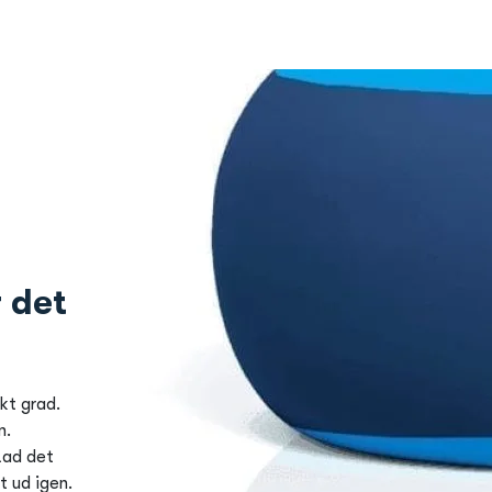
r det
akt grad.
n.
 Lad det
t ud igen.