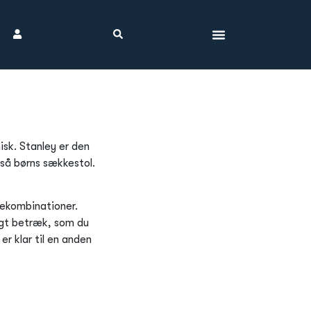
sk. Stanley er den
så børns sækkestol.
rvekombinationer.
ligt betræk, som du
er klar til en anden