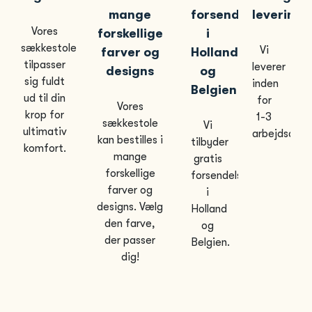
mange
forsendelse
levering
Vores
forskellige
i
sækkestole
Vi
farver og
Holland
tilpasser
leverer
designs
og
sig fuldt
inden
Belgien
ud til din
for
Vores
krop for
1-3
sækkestole
Vi
ultimativ
arbejdsdage
kan bestilles i
tilbyder
komfort.
mange
gratis
forskellige
forsendelse
farver og
i
designs. Vælg
Holland
den farve,
og
der passer
Belgien.
dig!