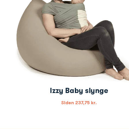
Izzy Baby slynge
Siden
237,75
kr.