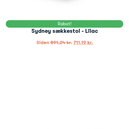
Rabat!
Sydney sækkestol - Lilac
Siden
891,24
kr.
711,19
kr.