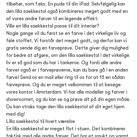
tilbehør, som f.eks. En pude til din iPad. Selvfølgelig kan
den lilla saekkestol også kombineres meget godt med en
af vores andre farver til en legende effekt.
Ville en lilla saekkestol passe til dit interiør?
Nogle gange vil du først se en farve i det virkelige liv og
føle stoffet. Vi forstår det meget godt, og derfor kan vi
gratis sende dig en farveprøve. Dette giver dig mulighed
for bedre at afgøre, om den lilla saekkestol i det virkelige
liv er så god som du har i tankerne. Og fordi alle andre
farver også er i farveprøverne, kan du bare gå i en anden
farve! Send os en mail eller ring til os for at få en sådan
farveprøve. Og du er meget velkommen til at besøge
vores kontor i Amsterdam. Vi har alle modeller og farver i
showroomet, og du kan se og prøve alt på din egen måde.
Du kan straks tage den lilla saekkestol af dit eget hjem
med dig!
Lilla saekkestol til hvert værelse
En lilla saekkestol er meget flot i stuen. Det kombinerer
faktisk med alle andre farver. Det har et smukt og varmt