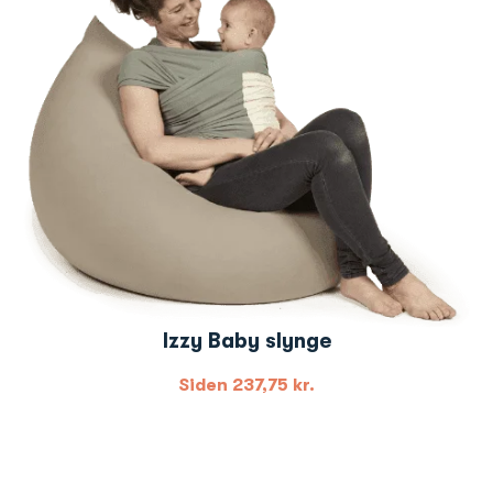
Izzy Baby slynge
Siden
237,75
kr.