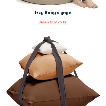
Izzy Baby slynge
Siden
237,75
kr.