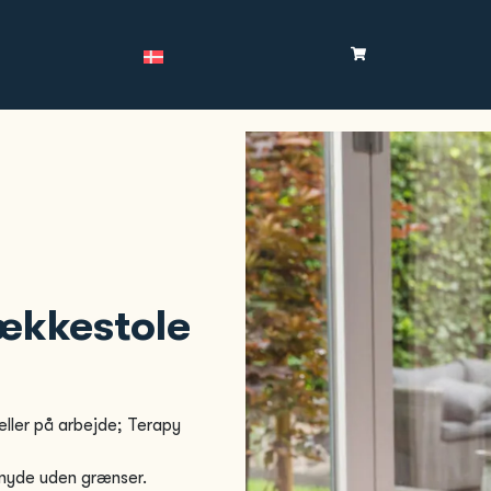
ækkestole
eller på arbejde; Terapy
 nyde uden grænser.